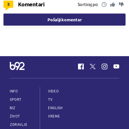
Komentari
3
Sortiraj po:
Pošalji komentar
INFO
VIDEO
SPORT
TV
BIZ
ENGLISH
ŽIVOT
VREME
ZDRAVLJE