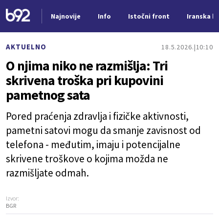
Najnovije
Info
Istočni front
Iranska kr
Nova vest
AKTUELNO
18.5.2026.
10:10
O njima niko ne razmišlja: Tri
skrivena troška pri kupovini
pametnog sata
Pored praćenja zdravlja i fizičke aktivnosti,
pametni satovi mogu da smanje zavisnost od
telefona - međutim, imaju i potencijalne
skrivene troškove o kojima možda ne
razmišljate odmah.
Izvor:
BGR