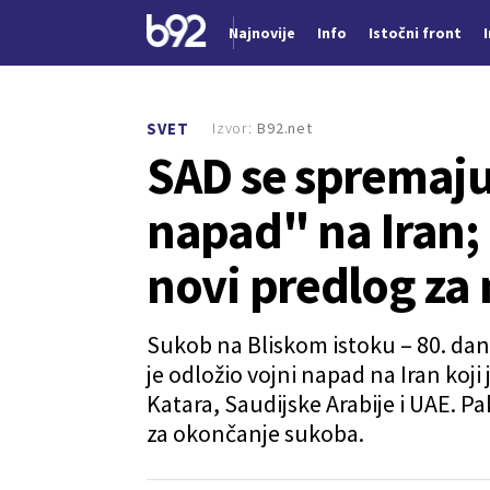
Najnovije
Info
Istočni front
Nova vest
Izvor:
B92.net
SVET
SAD se spremaju 
napad" na Iran; 
novi predlog za
Sukob na Bliskom istoku – 80. da
je odložio vojni napad na Iran koji
Katara, Saudijske Arabije i UAE. Pa
za okončanje sukoba.