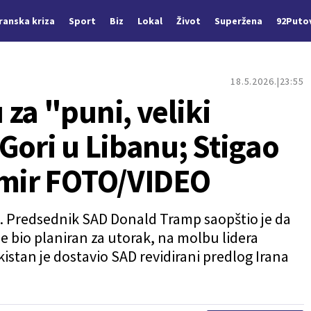
Iranska kriza
Sport
Biz
Lokal
Život
Superžena
92Puto
18.5.2026.
23:55
za "puni, veliki
Gori u Libanu; Stigao
 mir FOTO/VIDEO
n. Predsednik SAD Donald Tramp saopštio je da
 je bio planiran za utorak, na molbu lidera
kistan je dostavio SAD revidirani predlog Irana