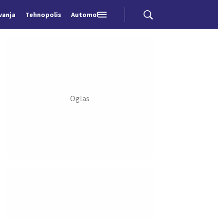
vanja
Tehnopolis
Automobili