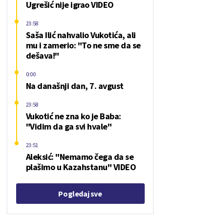
Ugrešić nije igrao VIDEO
23:58
Saša Ilić nahvalio Vukotića, ali
mu i zamerio: "To ne sme da se
dešava!"
0:00
Na današnji dan, 7. avgust
23:58
Vukotić ne zna ko je Baba:
"Vidim da ga svi hvale"
23:51
Aleksić: "Nemamo čega da se
plašimo u Kazahstanu" VIDEO
Pogledaj sve