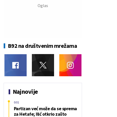
B92 na društvenim mrežama
Najnovije
0:01
Partizan već može da se sprema
za Hetafe; Ilić otkrio zašto