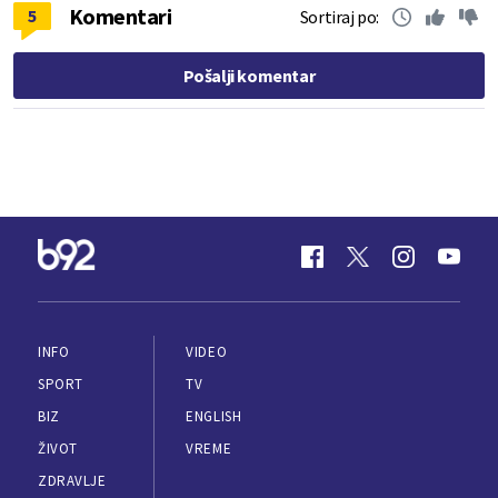
Komentari
5
Sortiraj po:
Pošalji komentar
INFO
VIDEO
SPORT
TV
BIZ
ENGLISH
ŽIVOT
VREME
ZDRAVLJE