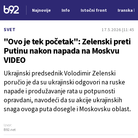
Najnovije
Info
Istočni front
Iranska kr
Nova vest
SVET
17.5.2026.
11:45
"Ovo je tek početak": Zelenski preti
Putinu nakon napada na Moskvu
VIDEO
Ukrajinski predsednik Volodimir Zelenski
poručio je da su ukrajinski odgovori na ruske
napade i produžavanje rata u potpunosti
opravdani, navodeći da su akcije ukrajinskih
snaga ovoga puta dosegle i Moskovsku oblast.
Izvor:
B92.net