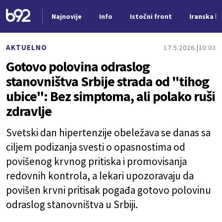
Najnovije
Info
Istočni front
Iranska kr
Nova vest
AKTUELNO
17.5.2026.
10:03
Gotovo polovina odraslog
stanovništva Srbije strada od "tihog
ubice": Bez simptoma, ali polako ruši
zdravlje
Svetski dan hipertenzije obeležava se danas sa
ciljem podizanja svesti o opasnostima od
povišenog krvnog pritiska i promovisanja
redovnih kontrola, a lekari upozoravaju da
povišen krvni pritisak pogađa gotovo polovinu
odraslog stanovništva u Srbiji.