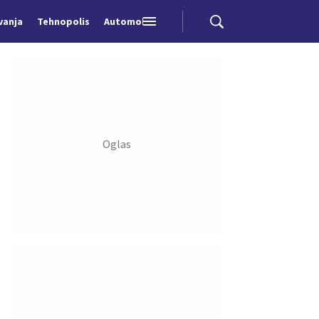
vanja
Tehnopolis
Automobili