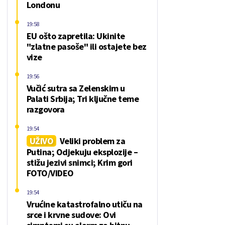
Londonu
19:58
EU ošto zapretila: Ukinite
"zlatne pasoše" ili ostajete bez
vize
19:56
Vučić sutra sa Zelenskim u
Palati Srbija; Tri ključne teme
razgovora
19:54
UŽIVO
Veliki problem za
Putina; Odjekuju eksplozije –
stižu jezivi snimci; Krim gori
FOTO/VIDEO
19:54
Vrućine katastrofalno utiču na
srce i krvne sudove: Ovi