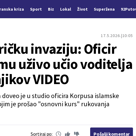
Iranska kriza
Sport
Biz
Lokal
Život
Superžena
92Puto
17.5.2026.
10:05
čku invaziju: Oficir
mu uživo učio voditelja
njikov VIDEO
ja doveo je u studio oficira Korpusa islamske
ojim je prošao "osnovni kurs" rukovanja
Sortiraj po:
Pošalji komentar