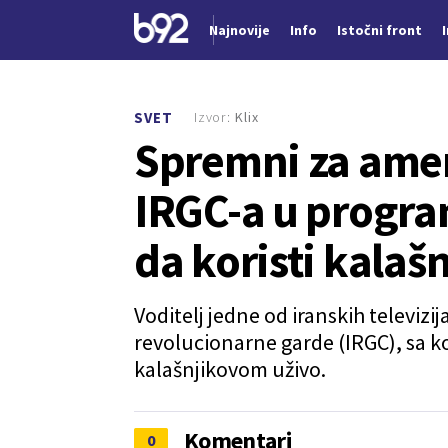
Najnovije
Info
Istočni front
Nova vest
Izvor:
Klix
SVET
Spremni za ameri
IRGC-a u progra
da koristi kalaš
Voditelj jedne od iranskih televizi
revolucionarne garde (IRGC), sa k
kalašnjikovom uživo.
Komentari
0