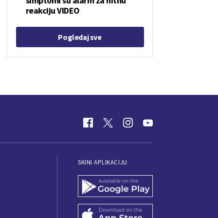
simptomi su alarm za hitnu
reakciju VIDEO
Pogledaj sve
SKINI APLIKACIJU