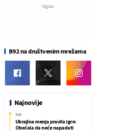
B92 na društvenim mrežama
Najnovije
9:06
Ukrajina menja pravila igre:
Obećala da neće napadati