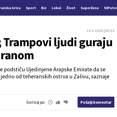
Iranska kriza
Sport
Biz
Lokal
Život
Superžena
92Puto
16.5.2026.
20:32
 Trampovi ljudi guraju
 Iranom
e podstiču Ujedinjene Arapske Emirate da se
u jedno od teheranskih ostrva u Zalivu, saznaje
Sortiraj po:
Pošalji komentar