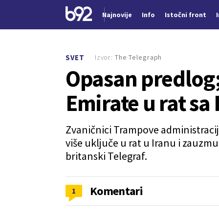
Najnovije
Info
Istočni front
Nova vest
Izvor:
The Telegraph
SVET
Opasan predlog;
Emirate u rat sa
Zvaničnici Trampove administracij
više uključe u rat u Iranu i zauzm
britanski Telegraf.
Komentari
1