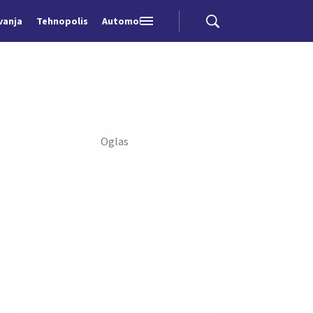
vanja
Tehnopolis
Automobili