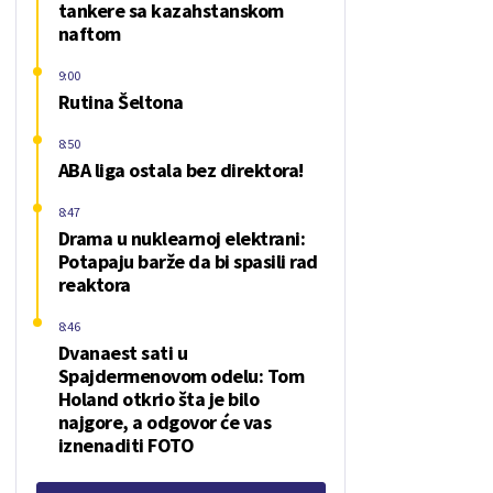
tankere sa kazahstanskom
naftom
9:00
Rutina Šeltona
8:50
ABA liga ostala bez direktora!
8:47
Drama u nuklearnoj elektrani:
Potapaju barže da bi spasili rad
reaktora
8:46
Dvanaest sati u
Spajdermenovom odelu: Tom
Holand otkrio šta je bilo
najgore, a odgovor će vas
iznenaditi FOTO