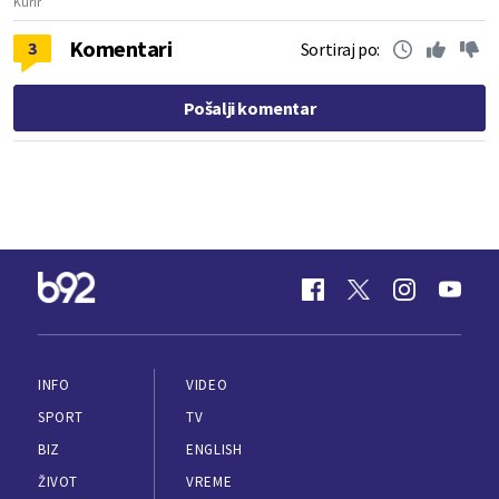
Kurir
Komentari
3
Sortiraj po:
Pošalji komentar
INFO
VIDEO
SPORT
TV
BIZ
ENGLISH
ŽIVOT
VREME