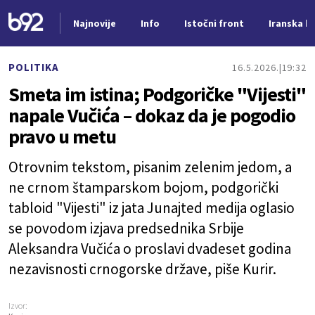
Najnovije
Info
Istočni front
Iranska kr
Nova vest
POLITIKA
16.5.2026.
19:32
Smeta im istina; Podgoričke "Vijesti"
napale Vučića – dokaz da je pogodio
pravo u metu
Otrovnim tekstom, pisanim zelenim jedom, a
ne crnom štamparskom bojom, podgorički
tabloid "Vijesti" iz jata Junajted medija oglasio
se povodom izjava predsednika Srbije
Aleksandra Vučića o proslavi dvadeset godina
nezavisnosti crnogorske države, piše Kurir.
Izvor: