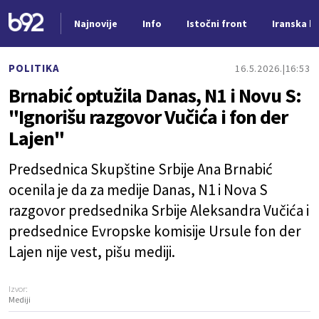
Najnovije
Info
Istočni front
Iranska kr
Nova vest
POLITIKA
16.5.2026.
16:53
Brnabić optužila Danas, N1 i Novu S:
"Ignorišu razgovor Vučića i fon der
Lajen"
Predsednica Skupštine Srbije Ana Brnabić
ocenila je da za medije Danas, N1 i Nova S
razgovor predsednika Srbije Aleksandra Vučića i
predsednice Evropske komisije Ursule fon der
Lajen nije vest, pišu mediji.
Izvor:
Mediji