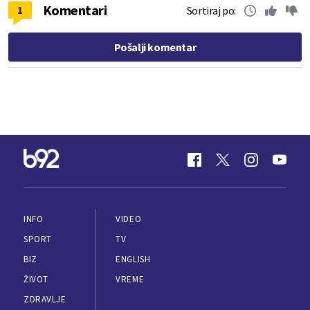
Komentari
1
Sortiraj po:
Pošalji komentar
INFO
VIDEO
SPORT
TV
BIZ
ENGLISH
ŽIVOT
VREME
ZDRAVLJE