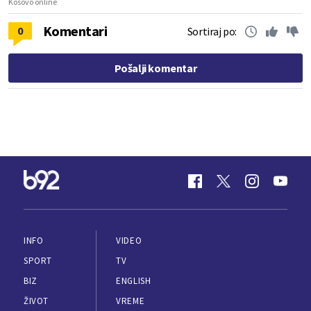
Kosovo online
Komentari
0
Sortiraj po:
Pošalji komentar
INFO
VIDEO
SPORT
TV
BIZ
ENGLISH
ŽIVOT
VREME