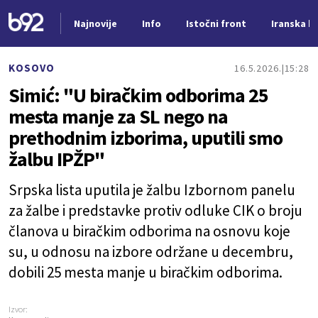
Najnovije
Info
Istočni front
Iranska kr
Nova vest
KOSOVO
16.5.2026.
15:28
Simić: "U biračkim odborima 25
mesta manje za SL nego na
prethodnim izborima, uputili smo
žalbu IPŽP"
Srpska lista uputila je žalbu Izbornom panelu
za žalbe i predstavke protiv odluke CIK o broju
članova u biračkim odborima na osnovu koje
su, u odnosu na izbore održane u decembru,
dobili 25 mesta manje u biračkim odborima.
Izvor: