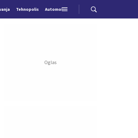
vanja
Tehnopolis
Automobili