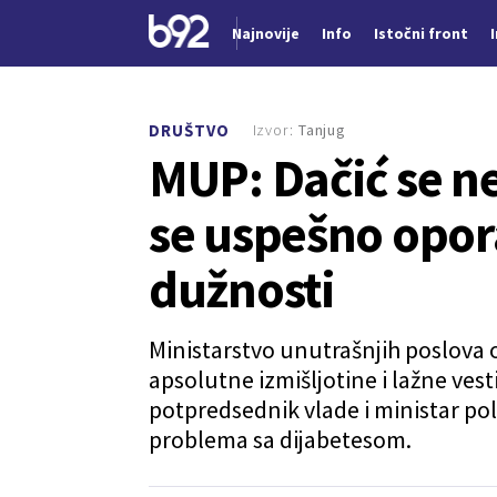
Najnovije
Info
Istočni front
Nova vest
Izvor:
Tanjug
DRUŠTVO
MUP: Dačić se ne
se uspešno opor
dužnosti
Ministarstvo unutrašnjih poslova 
apsolutne izmišljotine i lažne ves
potpredsednik vlade i ministar poli
problema sa dijabetesom.