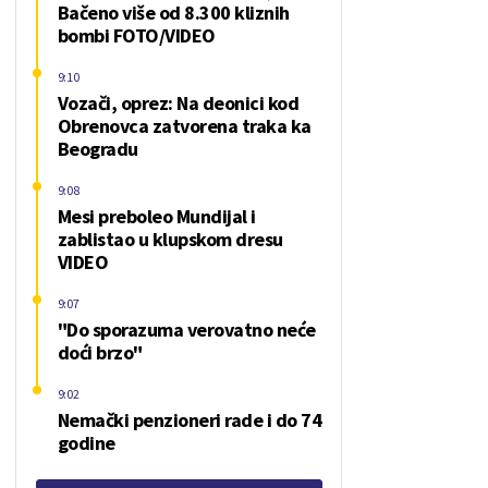
Bačeno više od 8.300 kliznih
bombi FOTO/VIDEO
9:10
Vozači, oprez: Na deonici kod
Obrenovca zatvorena traka ka
Beogradu
9:08
Mesi preboleo Mundijal i
zablistao u klupskom dresu
VIDEO
9:07
"Do sporazuma verovatno neće
doći brzo"
9:02
Nemački penzioneri rade i do 74
godine