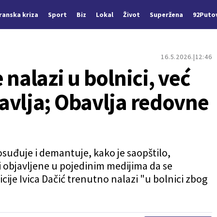
Iranska kriza
Sport
Biz
Lokal
Život
Superžena
92Puto
16.5.2026.
12:46
 nalazi u bolnici, već
avlja; Obavlja redovne
osuđuje i demantuje, kako je saopštilo,
ti objavljene u pojedinim medijima da se
cije Ivica Dačić trenutno nalazi "u bolnici zbog