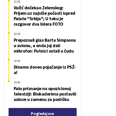
11:02
Vučić dočekao Zelenskog:
Prijem uz najviše počasti ispred
Palate "Srbija"; U toku je
razgovor dva lidera FOTO
10:59
Prepoznali glas Barta Simpsona
u avionu, a onda joj dali
mikrofon: Putnici ostali u čudu
10:50
Dinamo doveo pojačanje iz PSŽ-
a!
10:45
Palo priznanje na opozicionoj
televiziji: Blokaderima postavili
uslove u zamenu za podršku
Pogledaj sve