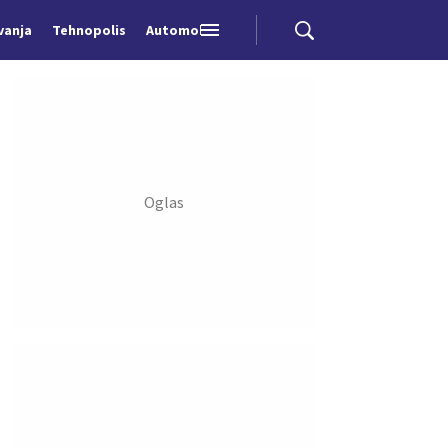
vanja
Tehnopolis
Automobili