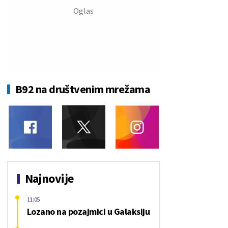
B92 na društvenim mrežama
Najnovije
11:05
Lozano na pozajmici u Galaksiju