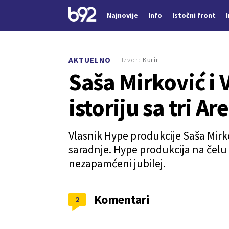
Najnovije
Info
Istočni front
Nova vest
Izvor:
Kurir
AKTUELNO
Saša Mirković i 
istoriju sa tri Ar
Vlasnik Hype produkcije Saša Mirk
saradnje. Hype produkcija na čelu
nezapamćeni jubilej.
Komentari
2