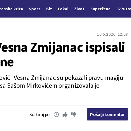
Iranska kriza
Sport
Biz
Lokal
Život
Superžena
92Puto
16.5.2026.
12:08
Vesna Zmijanac ispisali
ene
ović i Vesna Zmijanac su pokazali pravu magiju
 sa Sašom Mirkovićem organizovala je
Sortiraj po:
Pošalji komentar