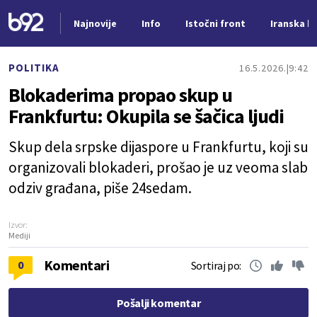
Najnovije
Info
Istočni front
Iranska kr
Nova vest
POLITIKA
16.5.2026.
9:42
Blokaderima propao skup u
Frankfurtu: Okupila se šačica ljudi
Skup dela srpske dijaspore u Frankfurtu, koji su
organizovali blokaderi, prošao je uz veoma slab
odziv građana, piše 24sedam.
Izvor:
Mediji
Komentari
0
Sortiraj po:
Pošalji komentar