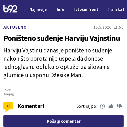
Najnovije
Info
Istočni front
Iranska kr
Nova vest
AKTUELNO
15.5.2026.
21:50
Poništeno suđenje Harviju Vajnstinu
Harviju Vajstinu danas je poništeno suđenje
nakon što porota nije uspela da donese
jednoglasnu odluku o optužbi za silovanje
glumice u usponu Džesike Man.
Izvor:
Tanjug
Komentari
0
Sortiraj po:
Pošalji komentar