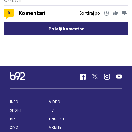
Kurir, Mediji
Komentari
0
Sortiraj po:
Pošalji komentar
INFO
VIDEO
SPORT
TV
BIZ
ENGLISH
ŽIVOT
VREME