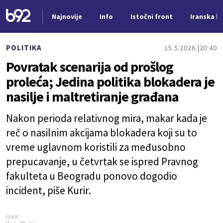
Najnovije
Info
Istočni front
Iranska kr
Nova vest
POLITIKA
15.5.2026.
20:40
Povratak scenarija od prošlog
proleća; Jedina politika blokadera je
nasilje i maltretiranje građana
Nakon perioda relativnog mira, makar kada je
reč o nasilnim akcijama blokadera koji su to
vreme uglavnom koristili za međusobno
prepucavanje, u četvrtak se ispred Pravnog
fakulteta u Beogradu ponovo dogodio
incident, piše Kurir.
Izvor: