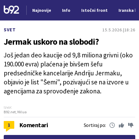
Najnovije
Info
Istočni front
Iranska kr
Nova vest
SVET
15.5.2026.
18:26
Jermak uskoro na slobodi?
Još jedan deo kaucije od 9,8 miliona grivni (oko
190.000 evra) plaćena je bivšem šefu
predsedničke kancelarije Andriju Jermaku,
objavio je list "Šemi", pozivajući se na izvore u
agencijama za sprovođenje zakona.
Izvor:
B92.net, NV.ua
Komentari
1
Sortiraj po: