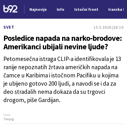
Najnovije
Info
Istočni front
Iranska kr
Nova vest
SVET
15.5.2026.
18:10
Posledice napada na narko-brodove:
Amerikanci ubijali nevine ljude?
Petomesečna istraga CLIP-a identifikovala je 13
ranije nepoznatih žrtava američkih napada na
čamce u Karibima i istočnom Pacifiku u kojima
je ubijeno gotovo 200 ljudi, a navodi se i da za
deo stradalih nema dokaza da su trgovci
drogom, piše Gardijan.
Izvor:
Tanjug