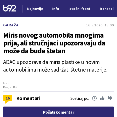
Najnovije
Info
Istočni front
Iranska kr
Nova vest
GARAŽA
16.5.2026.
15:00
Miris novog automobila mnogima
prija, ali stručnjaci upozoravaju da
može da bude štetan
ADAC upozorava da miris plastike u novim
automobilima može sadržati štetne materije.
Izvor:
Revija HAK
Komentari
16
Sortiraj po:
Pošalji komentar