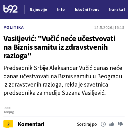
Najnovije
Info
Istočni front
Iranska kr
Nova vest
POLITIKA
15.5.2026.
16:15
Vasiljević: "Vučić neće učestvovati
na Biznis samitu iz zdravstvenih
razloga"
Predsednik Srbije Aleksandar Vučić danas neće
danas učestvovati na Biznis samitu u Beogradu
iz zdravstvenih razloga, rekla je savetnica
predsednika za medije Suzana Vasiljević.
Izvor:
Tanjug
Komentari
2
Sortiraj po: