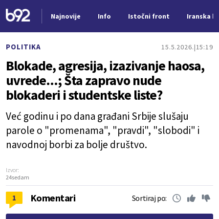
Najnovije
Info
Istočni front
Iranska kr
Nova vest
POLITIKA
15.5.2026.
15:19
Blokade, agresija, izazivanje haosa,
uvrede...; Šta zapravo nude
blokaderi i studentske liste?
Već godinu i po dana građani Srbije slušaju
parole o "promenama", "pravdi", "slobodi" i
navodnoj borbi za bolje društvo.
Izvor:
24sedam
Komentari
1
Sortiraj po: