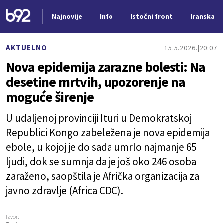
Najnovije
Info
Istočni front
Iranska kr
Nova vest
AKTUELNO
15.5.2026.
20:07
Nova epidemija zarazne bolesti: Na
desetine mrtvih, upozorenje na
moguće širenje
U udaljenoj provinciji Ituri u Demokratskoj
Republici Kongo zabeležena je nova epidemija
ebole, u kojoj je do sada umrlo najmanje 65
ljudi, dok se sumnja da je još oko 246 osoba
zaraženo, saopštila je Afrička organizacija za
javno zdravlje (Africa CDC).
Izvor: