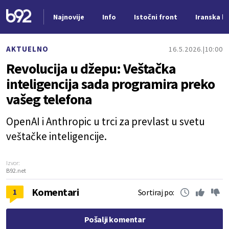
Najnovije
Info
Istočni front
Iranska kr
Nova vest
AKTUELNO
16.5.2026.
10:00
Revolucija u džepu: Veštačka
inteligencija sada programira preko
vašeg telefona
OpenAI i Anthropic u trci za prevlast u svetu
veštačke inteligencije.
Izvor:
B92.net
Komentari
1
Sortiraj po:
Pošalji komentar