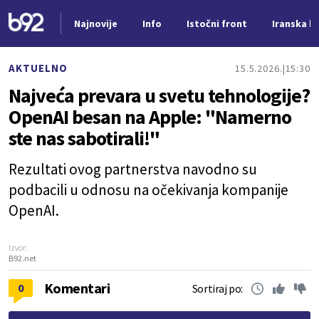
Najnovije
Info
Istočni front
Iranska kr
Nova vest
AKTUELNO
15.5.2026.
15:30
Najveća prevara u svetu tehnologije?
OpenAI besan na Apple: "Namerno
ste nas sabotirali!"
Rezultati ovog partnerstva navodno su
podbacili u odnosu na očekivanja kompanije
OpenAI.
Izvor:
B92.net
Komentari
0
Sortiraj po: