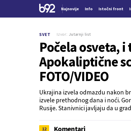
Najnovije
Info
Istočni front
Nova vest
Izvor:
Jutarnji list
SVET
Počela osveta, i 
Apokaliptične sc
FOTO/VIDEO
Ukrajina izvela odmazdu nakon bru
izvele prethodnog dana i noći. Gor
Rusije. Stanivnici javljaju da u gra
Komentari
12