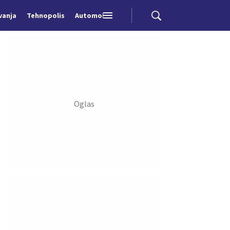
vanja
Tehnopolis
Automobili