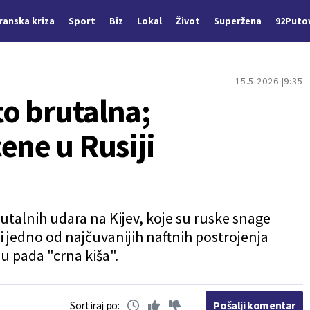
Iranska kriza
Sport
Biz
Lokal
Život
Superžena
92Puto
15.5.2026.
9:35
to brutalna;
ene u Rusiji
talnih udara na Kijev, koje su ruske snage
i jedno od najčuvanijih naftnih postrojenja
du pada "crna kiša".
Sortiraj po:
Pošalji komentar