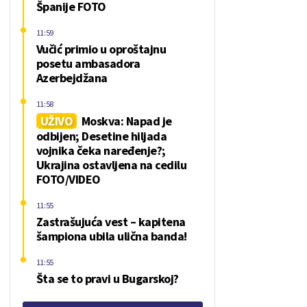
Španije FOTO
11:59
Vučić primio u oproštajnu
posetu ambasadora
Azerbejdžana
11:58
UŽIVO
Moskva: Napad je
odbijen; Desetine hiljada
vojnika čeka naređenje?;
Ukrajina ostavljena na cedilu
FOTO/VIDEO
11:55
Zastrašujuća vest – kapitena
šampiona ubila ulična banda!
11:55
Šta se to pravi u Bugarskoj?