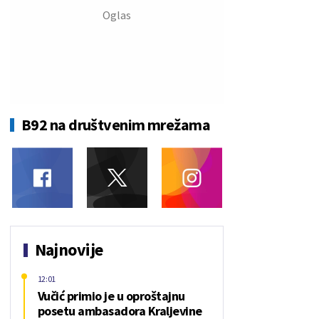
B92 na društvenim mrežama
Najnovije
12:01
Vučić primio je u oproštajnu
posetu ambasadora Kraljevine