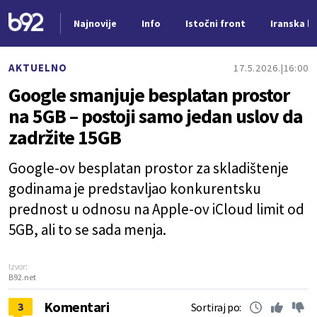
Najnovije
Info
Istočni front
Iranska kr
Nova vest
AKTUELNO
17.5.2026.
16:00
Google smanjuje besplatan prostor
na 5GB – postoji samo jedan uslov da
zadržite 15GB
Google-ov besplatan prostor za skladištenje
godinama je predstavljao konkurentsku
prednost u odnosu na Apple-ov iCloud limit od
5GB, ali to se sada menja.
Izvor:
B92.net
Komentari
3
Sortiraj po: