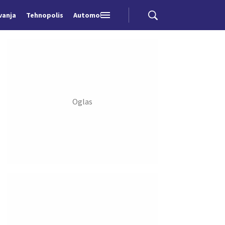
vanja
Tehnopolis
Automobili