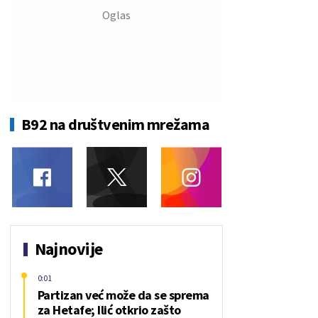
B92 na društvenim mrežama
Najnovije
0:01
Partizan već može da se sprema
za Hetafe; Ilić otkrio zašto