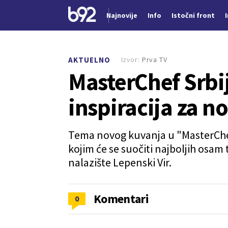
Najnovije
Info
Istočni front
Nova vest
Izvor:
Prva TV
AKTUELNO
MasterChef Srbij
inspiracija za n
Tema novog kuvanja u "MasterChefu
kojim će se suočiti najboljih osa
nalazište Lepenski Vir.
Komentari
0