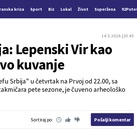
Iranska kriza
Sport
Biz
Lokal
Život
Superžena
92Puto
14.5.2026.
20:45
a: Lepenski Vir kao
ovo kuvanje
 Srbija" u četvrtak na Prvoj od 22.00, sa
m takmičara pete sezone, je čuveno arheološko
Sortiraj po:
Pošalji komentar