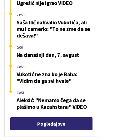
Ugrešić nije igrao VIDEO
23:58
Saša Ilić nahvalio Vukotića, ali
mu i zamerio: "To ne sme da se
dešava!"
0:00
Na današnji dan, 7. avgust
23:58
Vukotić ne zna ko je Baba:
"Vidim da ga svi hvale"
23:51
Aleksić: "Nemamo čega da se
plašimo u Kazahstanu" VIDEO
Pogledaj sve