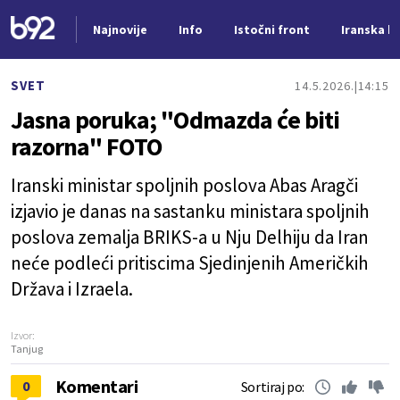
Najnovije
Info
Istočni front
Iranska kr
Nova vest
SVET
14.5.2026.
14:15
Jasna poruka; "Odmazda će biti
razorna" FOTO
Iranski ministar spoljnih poslova Abas Aragči
izjavio je danas na sastanku ministara spoljnih
poslova zemalja BRIKS-a u Nju Delhiju da Iran
neće podleći pritiscima Sjedinjenih Američkih
Država i Izraela.
Izvor:
Tanjug
Komentari
0
Sortiraj po: