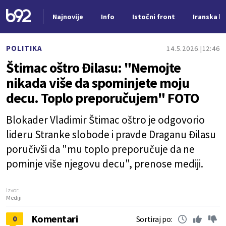
Najnovije
Info
Istočni front
Iranska kr
Nova vest
POLITIKA
14.5.2026.
12:46
Štimac oštro Đilasu: "Nemojte
nikada više da spominjete moju
decu. Toplo preporučujem" FOTO
Blokader Vladimir Štimac oštro je odgovorio
lideru Stranke slobode i pravde Draganu Đilasu
poručivši da "mu toplo preporučuje da ne
pominje više njegovu decu", prenose mediji.
Izvor:
Mediji
Komentari
0
Sortiraj po: