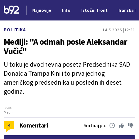
Najnovije
Info
Istočni front
Iranska kr
Nova vest
POLITIKA
14.5.2026.
12:31
Mediji: "A odmah posle Aleksandar
Vučić"
U toku je dvodnevna poseta Predsednika SAD
Donalda Trampa Kini i to prva jednog
američkog predsednika u poslednjih deset
godina.
Izvor:
Mediji
Komentari
4
Sortiraj po: