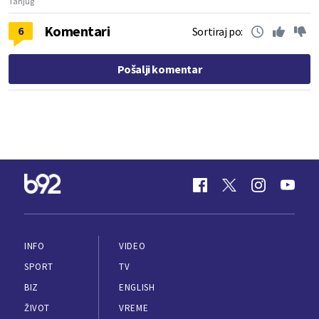
Tanjug
Komentari
6
Sortiraj po:
Pošalji komentar
INFO
VIDEO
SPORT
TV
BIZ
ENGLISH
ŽIVOT
VREME