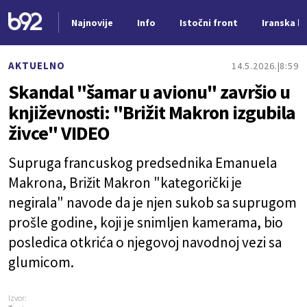
Najnovije
Info
Istočni front
Iranska kr
Nova vest
AKTUELNO
14.5.2026.
8:59
Skandal "šamar u avionu" završio u
književnosti: "Brižit Makron izgubila
živce" VIDEO
Supruga francuskog predsednika Emanuela
Makrona, Brižit Makron "kategorički je
negirala" navode da je njen sukob sa suprugom
prošle godine, koji je snimljen kamerama, bio
posledica otkrića o njegovoj navodnoj vezi sa
glumicom.
Izvor: