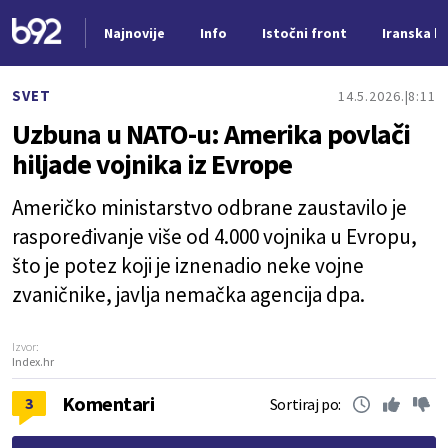
Najnovije
Info
Istočni front
Iranska kr
Nova vest
SVET
14.5.2026.
8:11
Uzbuna u NATO-u: Amerika povlači
hiljade vojnika iz Evrope
Američko ministarstvo odbrane zaustavilo je
raspoređivanje više od 4.000 vojnika u Evropu,
što je potez koji je iznenadio neke vojne
zvaničnike, javlja nemačka agencija dpa.
Izvor:
Index.hr
Komentari
3
Sortiraj po: