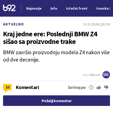
Najnovije
Info
Istočni front
Iranska kr
Nova vest
AKTUELNO
13.5.2026.
20:30
Kraj jedne ere: Poslednji BMW Z4
sišao sa proizvodne trake
BMW završio proizvodnju modela Z4 nakon više
od dve decenije.
Autor:
B92.net
Komentari
10
Sortiraj po:
Pošalji komentar