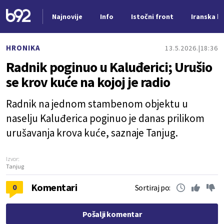
Najnovije
Info
Istočni front
Iranska kr
Nova vest
HRONIKA
13.5.2026.
18:36
Radnik poginuo u Kaluđerici; Urušio
se krov kuće na kojoj je radio
Radnik na jednom stambenom objektu u
naselju Kaluđerica poginuo je danas prilikom
urušavanja krova kuće, saznaje Tanjug.
Izvor:
Tanjug
Komentari
0
Sortiraj po:
Pošalji komentar