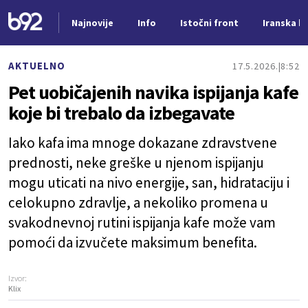
Najnovije
Info
Istočni front
Iranska kr
Nova vest
AKTUELNO
17.5.2026.
8:52
Pet uobičajenih navika ispijanja kafe
koje bi trebalo da izbegavate
Iako kafa ima mnoge dokazane zdravstvene
prednosti, neke greške u njenom ispijanju
mogu uticati na nivo energije, san, hidrataciju i
celokupno zdravlje, a nekoliko promena u
svakodnevnoj rutini ispijanja kafe može vam
pomoći da izvučete maksimum benefita.
Izvor:
Klix