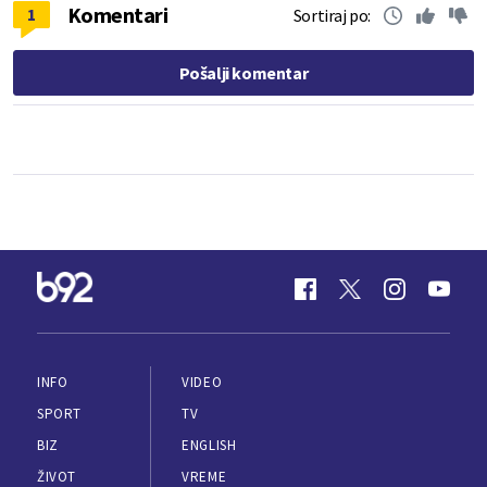
Komentari
1
Sortiraj po:
Pošalji komentar
INFO
VIDEO
SPORT
TV
BIZ
ENGLISH
ŽIVOT
VREME