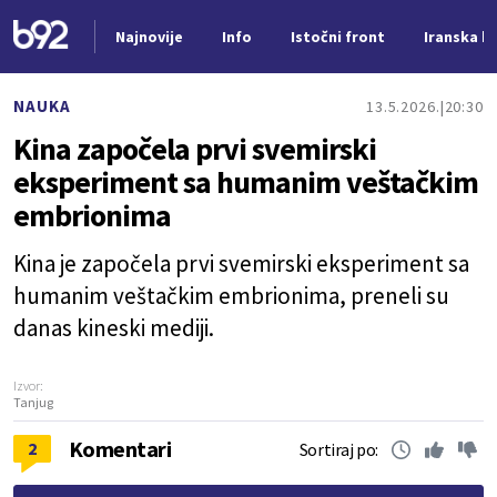
Najnovije
Info
Istočni front
Iranska kr
Nova vest
NAUKA
13.5.2026.
20:30
Kina započela prvi svemirski
eksperiment sa humanim veštačkim
embrionima
Kina je započela prvi svemirski eksperiment sa
humanim veštačkim embrionima, preneli su
danas kineski mediji.
Izvor:
Tanjug
Komentari
2
Sortiraj po: