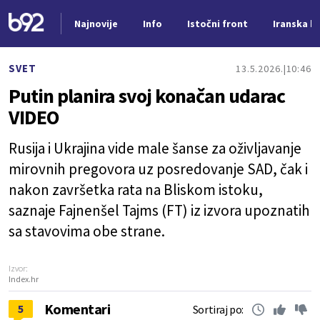
Najnovije
Info
Istočni front
Iranska kr
Nova vest
SVET
13.5.2026.
10:46
Putin planira svoj konačan udarac
VIDEO
Rusija i Ukrajina vide male šanse za oživljavanje
mirovnih pregovora uz posredovanje SAD, čak i
nakon završetka rata na Bliskom istoku,
saznaje Fajnenšel Tajms (FT) iz izvora upoznatih
sa stavovima obe strane.
Izvor:
Index.hr
Komentari
5
Sortiraj po: