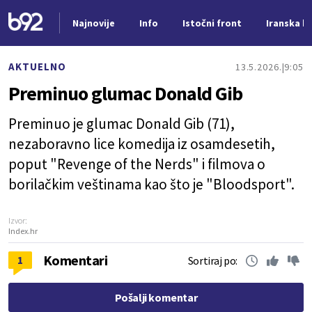
Najnovije
Info
Istočni front
Iranska kr
Nova vest
AKTUELNO
13.5.2026.
9:05
Preminuo glumac Donald Gib
Preminuo je glumac Donald Gib (71),
nezaboravno lice komedija iz osamdesetih,
poput "Revenge of the Nerds" i filmova o
borilačkim veštinama kao što je "Bloodsport".
Izvor:
Index.hr
Komentari
1
Sortiraj po:
Pošalji komentar