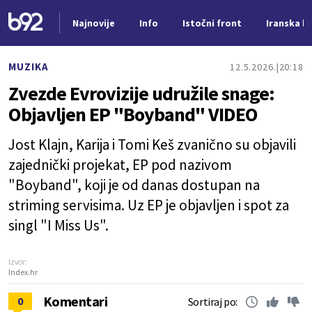
Najnovije
Info
Istočni front
Iranska kr
Nova vest
MUZIKA
12.5.2026.
20:18
Zvezde Evrovizije udružile snage:
Objavljen EP "Boyband" VIDEO
Jost Klajn, Karija i Tomi Keš zvanično su objavili
zajednički projekat, EP pod nazivom
"Boyband", koji je od danas dostupan na
striming servisima. Uz EP je objavljen i spot za
singl "I Miss Us".
Izvor:
Index.hr
Komentari
0
Sortiraj po: