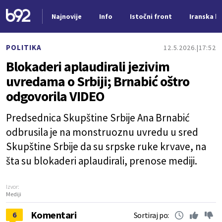
Najnovije
Info
Istočni front
Iranska kr
Nova vest
POLITIKA
12.5.2026.
17:52
Blokaderi aplaudirali jezivim
uvredama o Srbiji; Brnabić oštro
odgovorila VIDEO
Predsednica Skupštine Srbije Ana Brnabić
odbrusila je na monstruoznu uvredu u sred
Skupštine Srbije da su srpske ruke krvave, na
šta su blokaderi aplaudirali, prenose mediji.
Izvor:
Mediji
Komentari
6
Sortiraj po: