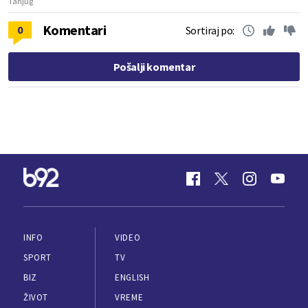
Tanjug
Komentari
0
Sortiraj po:
Pošalji komentar
INFO
VIDEO
SPORT
TV
BIZ
ENGLISH
ŽIVOT
VREME