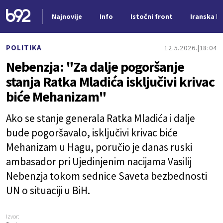
Najnovije
Info
Istočni front
Iranska kr
Nova vest
POLITIKA
12.5.2026.
18:04
Nebenzja: "Za dalje pogoršanje
stanja Ratka Mladića isključivi krivac
biće Mehanizam"
Ako se stanje generala Ratka Mladića i dalje
bude pogoršavalo, isključivi krivac biće
Mehanizam u Hagu, poručio je danas ruski
ambasador pri Ujedinjenim nacijama Vasilij
Nebenzja tokom sednice Saveta bezbednosti
UN o situaciji u BiH.
Izvor: