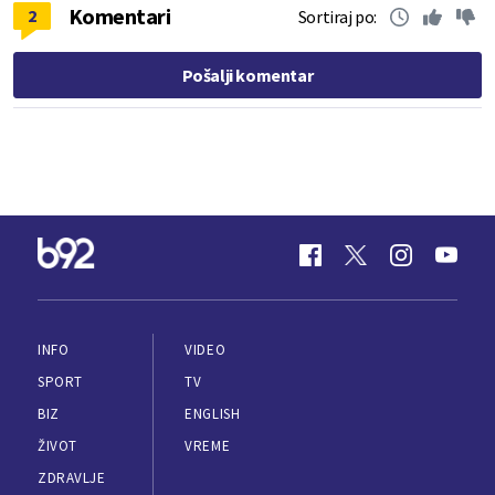
Komentari
2
Sortiraj po:
Pošalji komentar
INFO
VIDEO
SPORT
TV
BIZ
ENGLISH
ŽIVOT
VREME
ZDRAVLJE