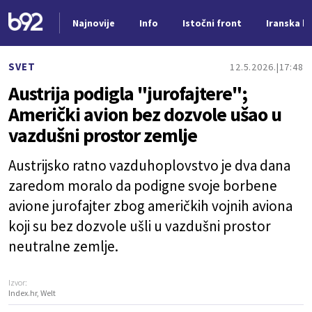
Najnovije
Info
Istočni front
Iranska kr
Nova vest
SVET
12.5.2026.
17:48
Austrija podigla "jurofajtere";
Američki avion bez dozvole ušao u
vazdušni prostor zemlje
Austrijsko ratno vazduhoplovstvo je dva dana
zaredom moralo da podigne svoje borbene
avione jurofajter zbog američkih vojnih aviona
koji su bez dozvole ušli u vazdušni prostor
neutralne zemlje.
Izvor:
Index.hr, Welt