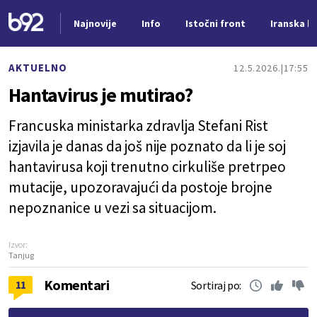
Najnovije
Info
Istočni front
Iranska kr
Nova vest
AKTUELNO
12.5.2026.
17:55
Hantavirus je mutirao?
Francuska ministarka zdravlja Stefani Rist
izjavila je danas da još nije poznato da li je soj
hantavirusa koji trenutno cirkuliše pretrpeo
mutacije, upozoravajući da postoje brojne
nepoznanice u vezi sa situacijom.
Izvor:
Tanjug
Komentari
11
Sortiraj po: