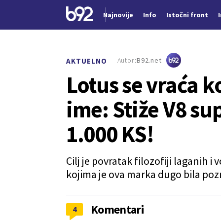
Najnovije
Info
Istočni front
Nova vest
Autor:
B92.net
AKTUELNO
Lotus se vraća k
ime: Stiže V8 s
1.000 KS!
Cilj je povratak filozofiji laganih 
kojima je ova marka dugo bila poz
Komentari
4