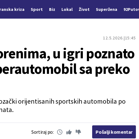
Iranska kriza
Sport
Biz
Lokal
Život
Superžena
92Puto
12.5.2026.
15:45
orenima, u igri poznato
uperautomobil sa preko
i vozački orijentisanih sportskih automobila po
nata.
Sortiraj po:
Pošalji komentar