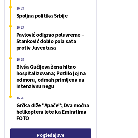
16:39
Spoljna politika Srbije
16:33
Pavlović odigrao poluvreme –
Stanković dobio pola sata
protiv Juventusa
16:29
Bivša Gučijeva žena hitno
hospitalizovana; Pozlilo joj na
odmoru, odmah primljena na
intenzivnu negu
16:26
Grčka diže "Apače"; Dva moćna
helikoptera lete ka Emiratima
FOTO
Pogledaj sve