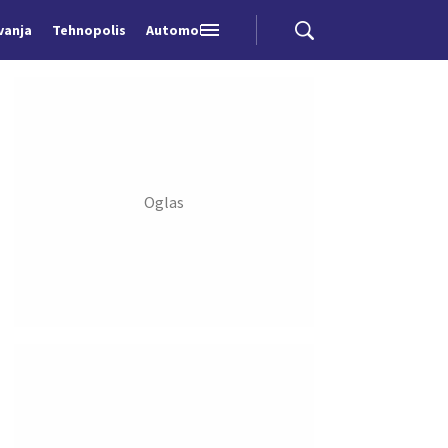
vanja
Tehnopolis
Automobili