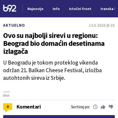
Najnovije
Info
Istočni front
Iranska kr
Nova vest
AKTUELNO
13.5.2026.
8:25
Ovo su najbolji sirevi u regionu:
Beograd bio domaćin desetinama
izlagača
U Beogradu je tokom proteklog vikenda
održan 21. Balkan Cheese Festival, izložba
autohtonih sireva iz Srbije.
Izvor:
RINA
Komentari
0
Sortiraj po: