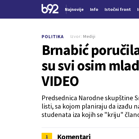
Najnovije
Info
Istočni front
Nova vest
Izvor:
Mediji
POLITIKA
Brnabić poručila
su svi osim mlad
VIDEO
Predsednica Narodne skupštine Srb
listi, sa kojom planiraju da izađu 
studenata iza kojih se "kriju" član
Komentari
1