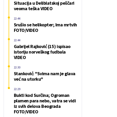
Situacija u Deliblatskoj peščari
veoma teška VIDEO
22:44
Srušio se helikopter; Ima mrtvih
FOTO/VIDEO
22:44
Gabrijel Rajković (15) ispisao
istoriju norveškog fudbala
VIDEO
22:30
Stanković: "Svima nam je glava
već na utorku"
22:29
Bukti kod Surčina; Ogroman
plamen para nebo, vatra se vidi
iz svih delova Beograda
FOTO/VIDEO