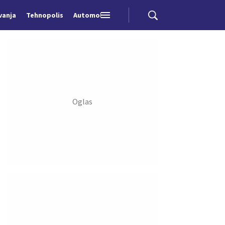
vanja
Tehnopolis
Automobili