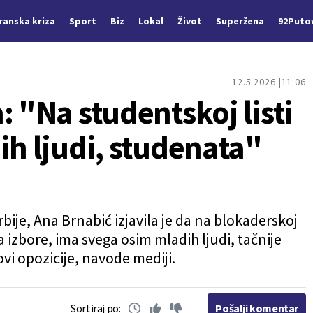
Iranska kriza
Sport
Biz
Lokal
Život
Superžena
92Puto
12.5.2026.
11:06
: "Na studentskoj listi
ih ljudi, studenata"
ije, Ana Brnabić izjavila je da na blokaderskoj
na izbore, ima svega osim mladih ljudi, tačnije
ovi opozicije, navode mediji.
Sortiraj po:
Pošalji komentar