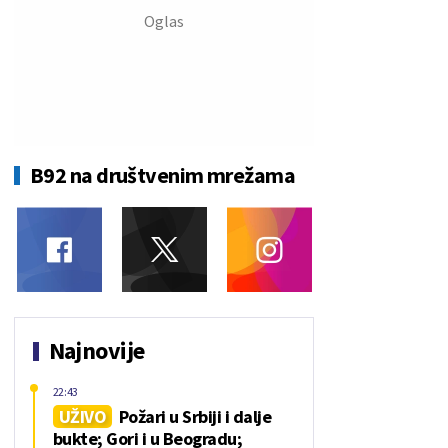
B92 na društvenim mrežama
Najnovije
22:43
UŽIVO
Požari u Srbiji i dalje
bukte; Gori i u Beogradu;