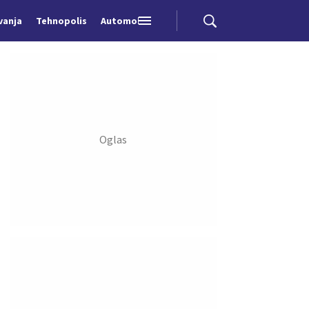
vanja
Tehnopolis
Automobili