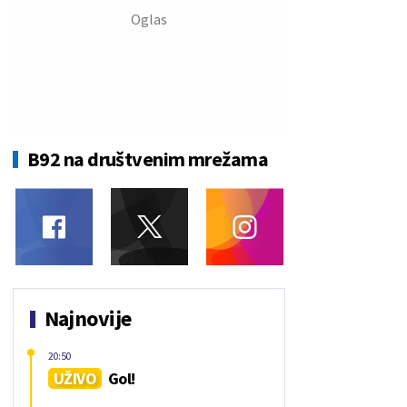
B92 na društvenim mrežama
Najnovije
20:50
UŽIVO
Gol!