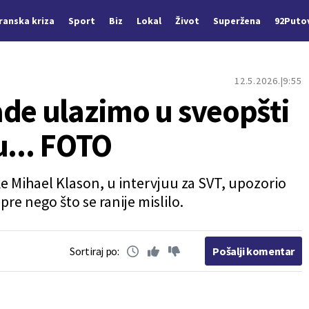
Iranska kriza
Sport
Biz
Lokal
Život
Superžena
92Puto
12.5.2026.
9:55
ade ulazimo u sveopšti
u... FOTO
 Mihael Klason, u intervjuu za SVT, upozorio
pre nego što se ranije mislilo.
Sortiraj po:
Pošalji komentar