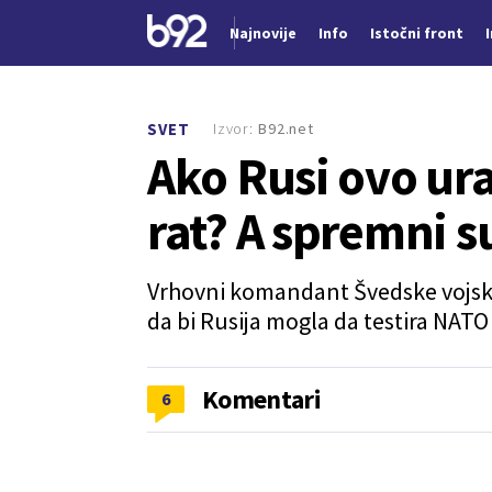
Najnovije
Info
Istočni front
Nova vest
Izvor:
B92.net
SVET
Ako Rusi ovo ur
rat? A spremni s
Vrhovni komandant Švedske vojske
da bi Rusija mogla da testira NATO 
Komentari
6