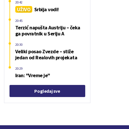
20:42
UŽIVO
Srbija vodi!
20:45
Terzić napušta Austriju – čeka
ga povratnik u Seriju A
20:30
Veliki posao Zvezde – stiže
jedan od Realovih projekata
20:29
Iran: "Vreme je"
Pogledaj sve