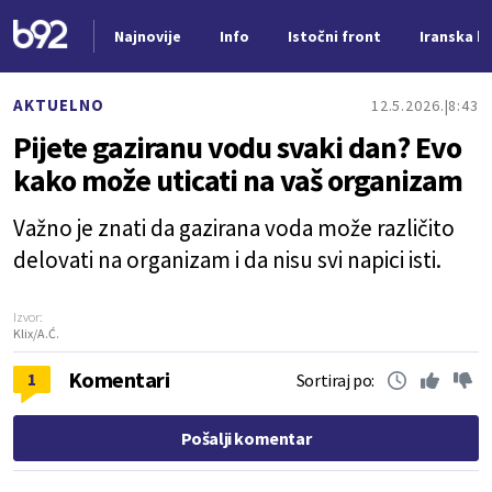
Najnovije
Info
Istočni front
Iranska kr
Nova vest
AKTUELNO
12.5.2026.
8:43
Pijete gaziranu vodu svaki dan? Evo
kako može uticati na vaš organizam
Važno je znati da gazirana voda može različito
delovati na organizam i da nisu svi napici isti.
Izvor:
Klix/A.Ć.
Komentari
1
Sortiraj po:
Pošalji komentar