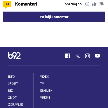
Komentari
13
Sortiraj po:
Pošalji komentar
INFO
VIDEO
SPORT
TV
BIZ
ENGLISH
ŽIVOT
VREME
ZDRAVLJE