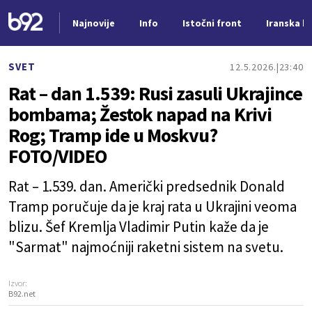
Najnovije
Info
Istočni front
Iranska kr
Nova vest
SVET
12.5.2026.
23:40
Rat – dan 1.539: Rusi zasuli Ukrajince
bombama; Žestok napad na Krivi
Rog; Tramp ide u Moskvu?
FOTO/VIDEO
Rat – 1.539. dan. Američki predsednik Donald
Tramp poručuje da je kraj rata u Ukrajini veoma
blizu. Šef Kremlja Vladimir Putin kaže da je
"Sarmat" najmoćniji raketni sistem na svetu.
Izvor:
B92.net