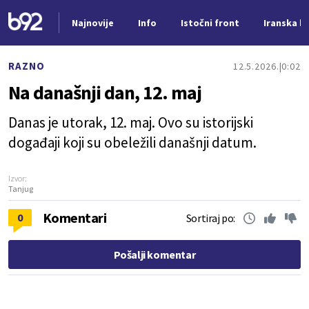
Najnovije
Info
Istočni front
Iranska kr
Nova vest
RAZNO
12.5.2026.
0:02
Na današnji dan, 12. maj
Danas je utorak, 12. maj. Ovo su istorijski
događaji koji su obeležili današnji datum.
Izvor:
Tanjug
Komentari
0
Sortiraj po:
Pošalji komentar