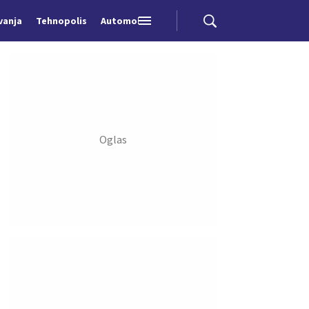
vanja
Tehnopolis
Automobili