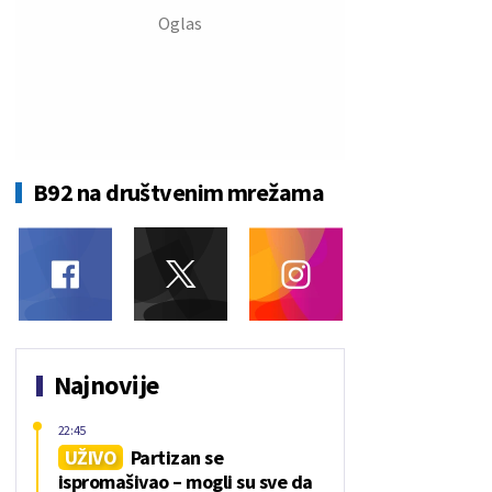
B92 na društvenim mrežama
Najnovije
22:45
UŽIVO
Partizan se
ispromašivao – mogli su sve da