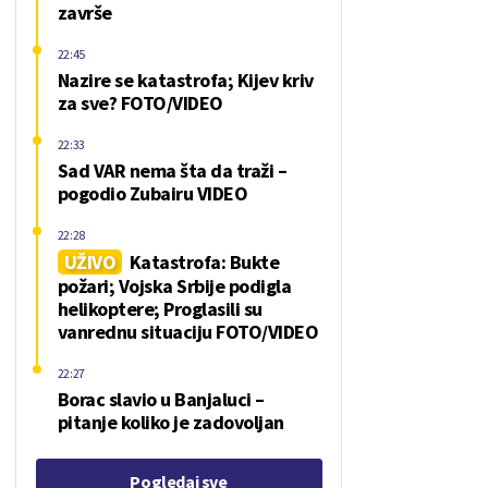
završe
22:45
Nazire se katastrofa; Kijev kriv
za sve? FOTO/VIDEO
22:33
Sad VAR nema šta da traži –
pogodio Zubairu VIDEO
22:28
UŽIVO
Katastrofa: Bukte
požari; Vojska Srbije podigla
helikoptere; Proglasili su
vanrednu situaciju FOTO/VIDEO
22:27
Borac slavio u Banjaluci –
pitanje koliko je zadovoljan
Pogledaj sve