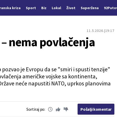
Iranska kriza
Sport
Biz
Lokal
Život
Superžena
92Puto
11.5.2026.
19:17
 – nema povlačenja
pozvao je Evropu da se "smiri i spusti tenzije"
vlačenja američke vojske sa kontinenta,
 Države neće napustiti NATO, uprkos planovima
Sortiraj po:
Pošalji komentar