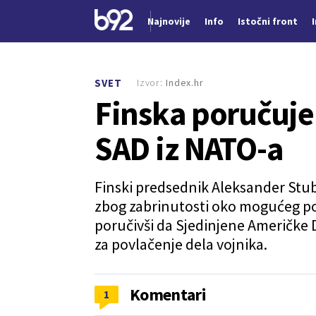
Najnovije
Info
Istočni front
Nova vest
Izvor:
Index.hr
SVET
Finska poručuje
SAD iz NATO-a
Finski predsednik Aleksander Stub 
zbog zabrinutosti oko mogućeg po
poručivši da Sjedinjene Američke
za povlačenje dela vojnika.
Komentari
1