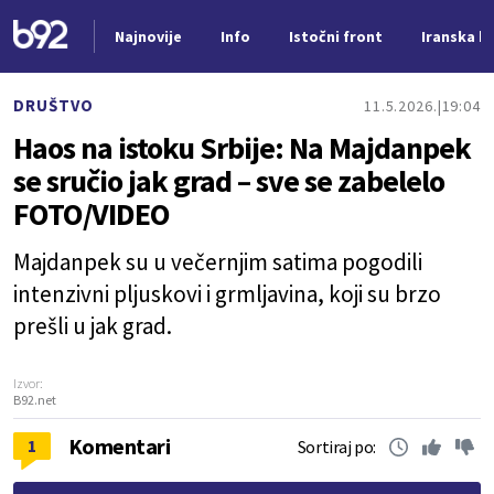
Najnovije
Info
Istočni front
Iranska kr
Nova vest
DRUŠTVO
11.5.2026.
19:04
Haos na istoku Srbije: Na Majdanpek
se sručio jak grad – sve se zabelelo
FOTO/VIDEO
Majdanpek su u večernjim satima pogodili
intenzivni pljuskovi i grmljavina, koji su brzo
prešli u jak grad.
Izvor:
B92.net
Komentari
1
Sortiraj po: